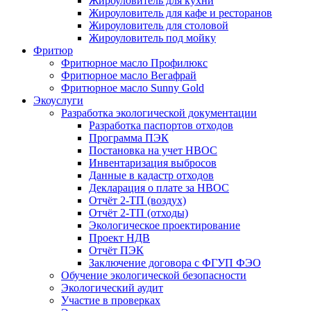
Жироуловитель для кухни
Жироуловитель для кафе и ресторанов
Жироуловитель для столовой
Жироуловитель под мойку
Фритюр
Фритюрное масло Профилюкс
Фритюрное масло Вегафрай
Фритюрное масло Sunny Gold
Экоуслуги
Разработка экологической документации
Разработка паспортов отходов
Программа ПЭК
Постановка на учет НВОС
Инвентаризация выбросов
Данные в кадастр отходов
Декларация о плате за НВОС
Отчёт 2-ТП (воздух)
Отчёт 2-ТП (отходы)
Экологическое проектирование
Проект НДВ
Отчёт ПЭК
Заключение договора с ФГУП ФЭО
Обучение экологической безопасности
Экологический аудит
Участие в проверках