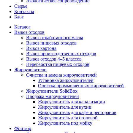
Экологическое сопровождение
Сырье
Контакты
Блог
Каталог
Вывоз отходов
Вывоз отработанного масла
Вывоз пищевых отходов
Вывоз картона
Вывоз производственных отходов
Вывоз отходов 4–5 классов
Переработка пищевых отходов
Жироуловители
Очистка и замена жироуловителей
Установка жироуловителей
Очистка промышленных жироуловителей
Жироуловители SolidBox
Продажа жироуловителей
Жироуловитель для канализации
Жироуловитель для кухни
Жироуловитель для кафе и ресторанов
Жироуловитель для столовой
Жироуловитель под мойку
Фритюр