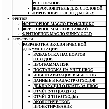
РЕСТОРАНОВ
ЖИРОУЛОВИТЕЛЬ ДЛЯ СТОЛОВОЙ
ЖИРОУЛОВИТЕЛЬ ПОД МОЙКУ
ФРИТЮР
ФРИТЮРНОЕ МАСЛО ПРОФИЛЮКС
ФРИТЮРНОЕ МАСЛО ВЕГАФРАЙ
ФРИТЮРНОЕ МАСЛО SUNNY GOLD
ЭКОУСЛУГИ
РАЗРАБОТКА ЭКОЛОГИЧЕСКОЙ
ДОКУМЕНТАЦИИ
РАЗРАБОТКА ПАСПОРТОВ
ОТХОДОВ
ПРОГРАММА ПЭК
ПОСТАНОВКА НА УЧЕТ НВОС
ИНВЕНТАРИЗАЦИЯ ВЫБРОСОВ
ДАННЫЕ В КАДАСТР ОТХОДОВ
ДЕКЛАРАЦИЯ О ПЛАТЕ ЗА НВОС
ОТЧЁТ 2-ТП (ВОЗДУХ)
ОТЧЁТ 2-ТП (ОТХОДЫ)
ЭКОЛОГИЧЕСКОЕ
ПРОЕКТИРОВАНИЕ